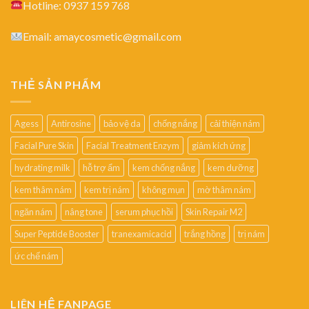
Hotline: 0937 159 768
Email: amaycosmetic@gmail.com
THẺ SẢN PHẨM
Agess
Antirosine
bảo vệ da
chống nắng
cải thiện nám
Facial Pure Skin
Facial Treatment Enzym
giảm kích ứng
hydrating milk
hỗ trợ ẩm
kem chống nắng
kem dưỡng
kem thâm nám
kem trị nám
không mụn
mờ thâm nám
ngăn nám
nâng tone
serum phục hồi
Skin Repair M2
Super Peptide Booster
tranexamicacid
trắng hồng
trị nám
ức chế nám
LIÊN HỆ FANPAGE