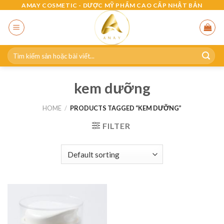
Skip
AMAY COSMETIC - DƯỢC MỸ PHẨM CAO CẤP NHẬT BẢN
to
content
Search
for:
kem dưỡng
HOME
/
PRODUCTS TAGGED “KEM DƯỠNG”
FILTER