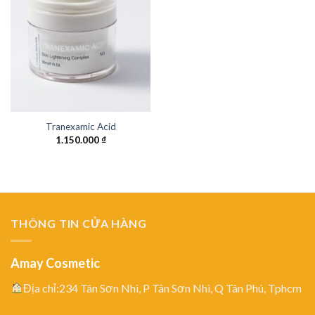
Tranexamic Acid
1.150.000
₫
THÔNG TIN CỬA HÀNG
Amay Cosmetic
Địa chỉ:234 Tân Sơn Nhì, P Tân Sơn Nhì, Q Tân Phú, Tphcm