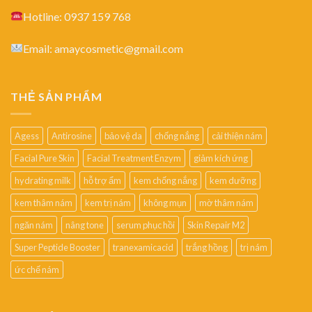
Hotline: 0937 159 768
Email: amaycosmetic@gmail.com
THẺ SẢN PHẨM
Agess
Antirosine
bảo vệ da
chống nắng
cải thiện nám
Facial Pure Skin
Facial Treatment Enzym
giảm kích ứng
hydrating milk
hỗ trợ ẩm
kem chống nắng
kem dưỡng
kem thâm nám
kem trị nám
không mụn
mờ thâm nám
ngăn nám
nâng tone
serum phục hồi
Skin Repair M2
Super Peptide Booster
tranexamicacid
trắng hồng
trị nám
ức chế nám