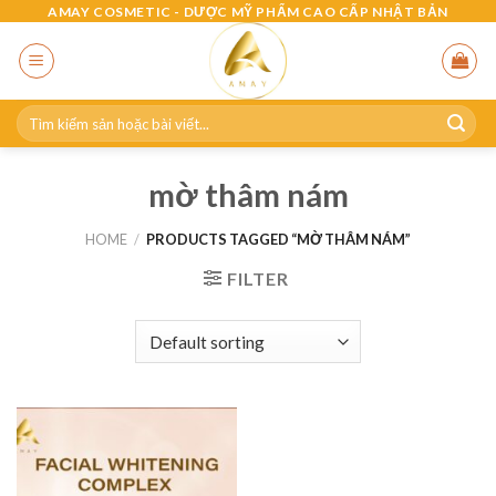
Skip
AMAY COSMETIC - DƯỢC MỸ PHẨM CAO CẤP NHẬT BẢN
to
content
Search
for:
mờ thâm nám
HOME
/
PRODUCTS TAGGED “MỜ THÂM NÁM”
FILTER