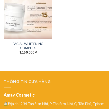
FACIAL WHITENING
COMPLEX
1.150.000
₫
THÔNG TIN CỬA HÀNG
Amay Cosmetic
Địa chỉ:234 Tân Sơn Nhì, P Tân Sơn Nhì, Q Tân Phú, Tphcm