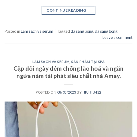
CONTINUE READING
→
Posted in
Làm sạch và serum
|
Tagged
da sang bong
,
da sáng bóng
Leave a comment
LÀM SẠCH VÀ SERUM
,
SẢN PHẨM TẠI SPA
Cặp đôi ngày đêm chống lão hoá và ngăn
ngừa nám tái phát siêu chất nhà Amay.
POSTED ON
08/03/2023
BY
HIUHIU412