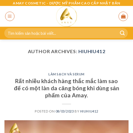
Skip
AMAY COSMETIC - DƯỢC MỸ PHẨM CAO CẤP NHẬT BẢN
to
content
Search
for:
AUTHOR ARCHIVES:
HIUHIU412
LÀM SẠCH VÀ SERUM
Rất nhiều khách hàng thắc mắc làm sao
để có một làn da căng bóng khi dùng sản
phẩm của Amay.
POSTED ON
08/03/2023
BY
HIUHIU412