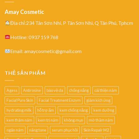
Amay Cosmetic
Địa chỉ:234 Tân Sơn Nhì, P Tân Sơn Nhì, Q Tân Phú, Tphcm
Hotline: 0937 159 768
Email: amaycosmetic@gmail.com
THẺ SẢN PHẨM
Agess
Antirosine
bảo vệ da
chống nắng
cải thiện nám
Facial Pure Skin
Facial Treatment Enzym
giảm kích ứng
hydrating milk
hỗ trợ ẩm
kem chống nắng
kem dưỡng
kem thâm nám
kem trị nám
không mụn
mờ thâm nám
ngăn nám
nâng tone
serum phục hồi
Skin Repair M2